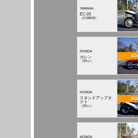
YAMAHA
EC-03
（0.58KW）
HONDA
カレン
（50㏄）
HONDA
スタンドアップタ
クト
（50㏄）
HONDA