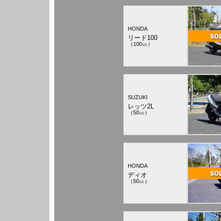
HONDA
リード100
（100㏄）
SUZUKI
レッツ2L
（50㏄）
HONDA
ディオ
（50㏄）