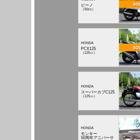
ビーノ
（50cc）
HONDA
PCX125
（125㏄）
HONDA
スーパーカブC125
（125㏄）
HONDA
モンキー
50周年アニバーサ