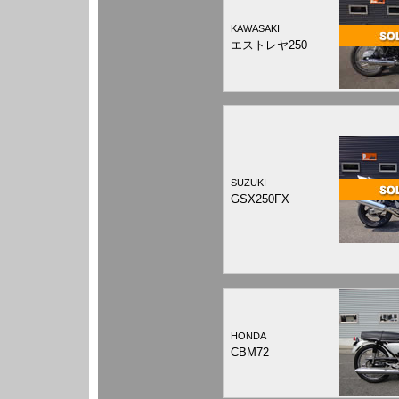
KAWASAKI
エストレヤ250
SUZUKI
GSX250FX
HONDA
CBM72