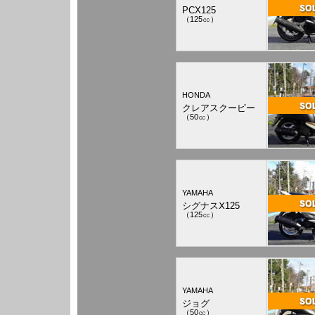
PCX125
（125㏄）
HONDA
クレアスクーピー
（50㏄）
YAMAHA
シグナスⅩ125
（125㏄）
YAMAHA
ジョグ
（50㏄）