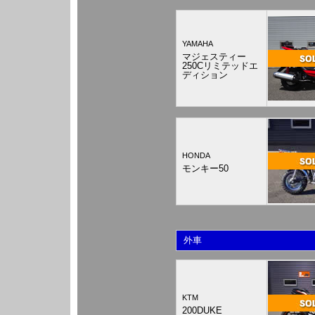
YAMAHA
マジェスティー
250Cリミテッドエ
ディション
HONDA
モンキー50
外車
KTM
200DUKE