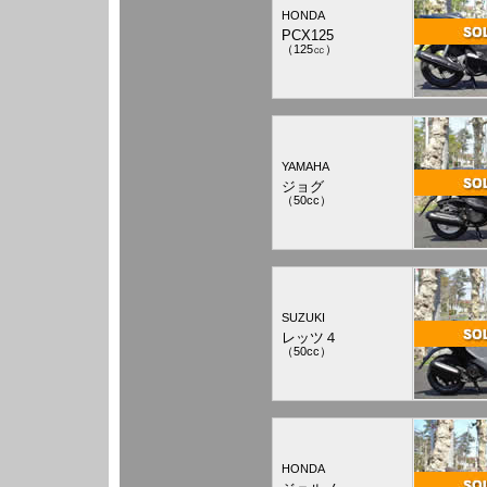
HONDA
PCX125
（125㏄）
YAMAHA
ジョグ
（50cc）
SUZUKI
レッツ４
（50cc）
HONDA